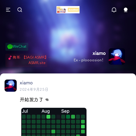
WeChat
xiamo
掏耳: 【SAGI ASMR】今天就由阿米娅给博士掏耳吧「耳勺x鹅毛棒x吹气」 Hi-Res无损助眠 + 单刷: ASMR 精选4.0｜ 陪伴天花板 ✦扶扶の温柔哄睡 ✦ 顶级道具和语气词的交融 ✦ 扶桑大红花、
Ex - ploooosion！
ASMR.site
xiamo
2024年9月25日
开始发力了 👊