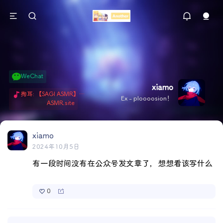
WeChat
xiamo
掏耳: 【SAGI ASMR】今天就由阿米娅给博士掏耳吧「耳勺x鹅毛棒x吹气」 Hi-Res无损助眠 + 单刷: ASMR 精选4.0｜ 陪伴天花板 ✦扶扶の温柔哄睡 ✦ 顶级道具和语气词的交融 ✦ 扶桑大红花、
Ex - ploooosion！
ASMR.site
xiamo
2024年10月5日
有一段时间没有在公众号发文章了，想想看该写什么
0