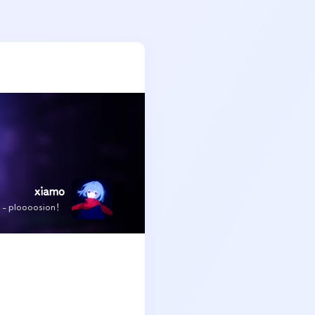
xiamo
x - ploooosion！