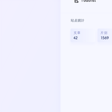
Todolist
站点统计
文章
片刻
42
1569