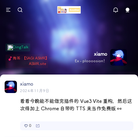
DingTalk
xiamo
掏耳: 【SAGI ASMR】今天就由阿米娅给博士掏耳吧「耳勺x鹅毛棒x吹气」 Hi-Res无损助眠 + 单刷: ASMR 精选4.0｜ 陪伴天花板 ✦扶扶の温柔哄睡 ✦ 顶级道具和语气词的交融 ✦ 扶桑大红花、
Ex - ploooosion！
ASMR.site
xiamo
2024年11月9日
看看今晚能不能做完插件的 Vue3 Vite 重构，然后这
次得加上 Chrome 自带的 TTS 来当作免费版 👀 
0