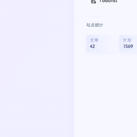
Todolist
站点统计
文章
片刻
42
1569