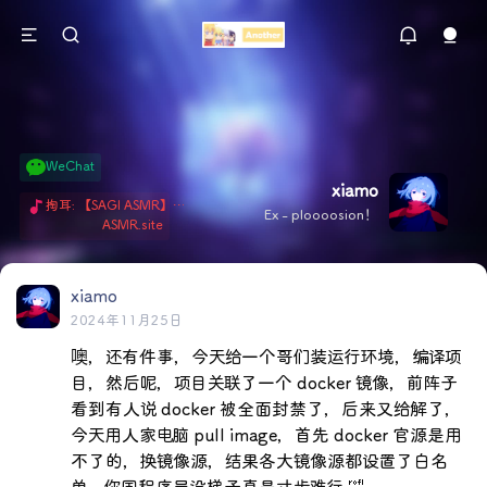
WeChat
xiamo
掏耳: 【SAGI ASMR】今天就由阿米娅给博士掏耳吧「耳勺x鹅毛棒x吹气」 Hi-Res无损助眠 + 单刷: ASMR 精选4.0｜ 陪伴天花板 ✦扶扶の温柔哄睡 ✦ 顶级道具和语气词的交融 ✦ 扶桑大红花、
Ex - ploooosion！
ASMR.site
xiamo
2024年11月25日
噢，还有件事，今天给一个哥们装运行环境，编译项
目，然后呢，项目关联了一个 docker 镜像，前阵子
看到有人说 docker 被全面封禁了，后来又给解了，
今天用人家电脑 pull image，首先 docker 官源是用
不了的，换镜像源，结果各大镜像源都设置了白名