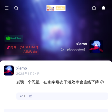
WeChat
xiamo
掏耳: 【SAGI ASMR】今天就由阿米娅给博士掏耳吧「耳勺x鹅毛棒x吹气」 Hi-Res无损助眠 + 单刷: ASMR 精选4.0｜ 陪伴天花板 ✦扶扶の温柔哄睡 ✦ 顶级道具和语气词的交融 ✦ 扶桑大红花、
Ex - ploooosion！
ASMR.site
xiamo
2025年1月24日
发现一个问题，在家穿睡衣干活效率会直线下降 🐶
1