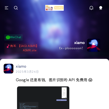
WeChat
xiamo
掏耳: 【SAGI ASMR】今天就由阿米娅给博士掏耳吧「耳勺x鹅毛棒x吹气」 Hi-Res无损助眠 + 单刷: ASMR 精选4.0｜ 陪伴天花板 ✦扶扶の温柔哄睡 ✦ 顶级道具和语气词的交融 ✦ 扶桑大红花、
Ex - ploooosion！
ASMR.site
xiamo
2025年3月24日
Google 还是有钱，图片识别的 API 免费用 😱