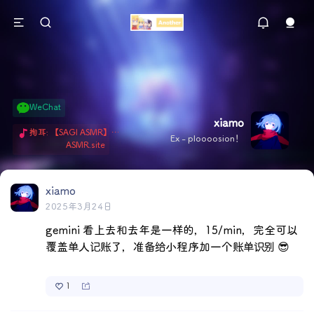
WeChat
xiamo
掏耳: 【SAGI ASMR】今天就由阿米娅给博士掏耳吧「耳勺x鹅毛棒x吹气」 Hi-Res无损助眠 + 单刷: ASMR 精选4.0｜ 陪伴天花板 ✦扶扶の温柔哄睡 ✦ 顶级道具和语气词的交融 ✦ 扶桑大红花、
Ex - ploooosion！
ASMR.site
xiamo
2025年3月24日
gemini 看上去和去年是一样的，15/min，完全可以
覆盖单人记账了，准备给小程序加一个账单识别 😎
1