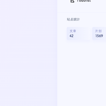
Todolist
站点统计
文章
片刻
42
1569