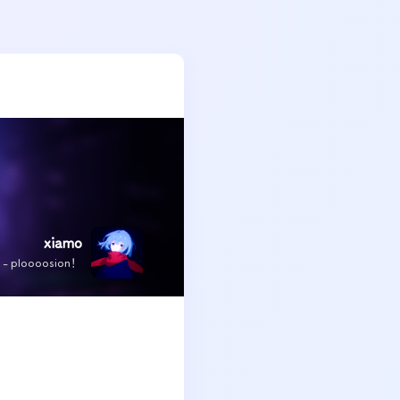
xiamo
x - ploooosion！