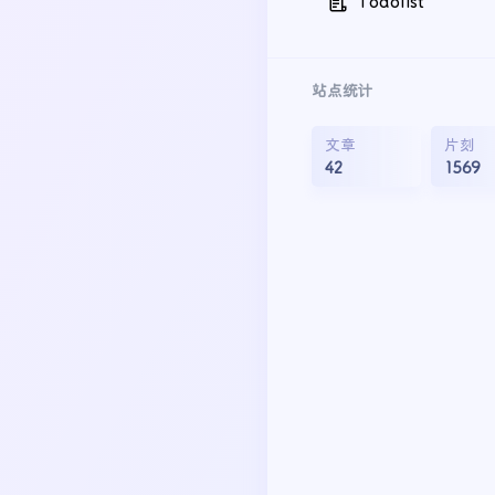
Todolist
站点统计
文章
片刻
42
1569