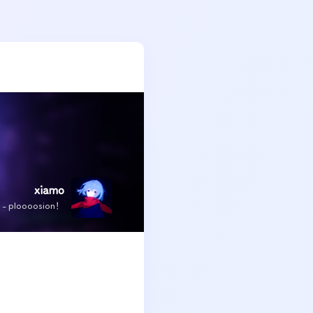
xiamo
x - ploooosion！