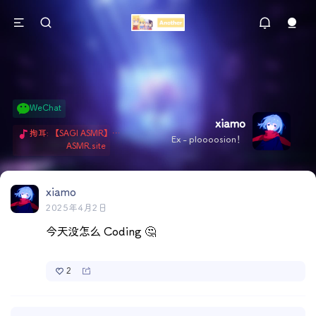
WeChat
xiamo
掏耳: 【SAGI ASMR】今天就由阿米娅给博士掏耳吧「耳勺x鹅毛棒x吹气」 Hi-Res无损助眠 + 单刷: ASMR 精选4.0｜ 陪伴天花板 ✦扶扶の温柔哄睡 ✦ 顶级道具和语气词的交融 ✦ 扶桑大红花、
Ex - ploooosion！
ASMR.site
xiamo
2025年4月2日
今天没怎么 Coding 🤔
2