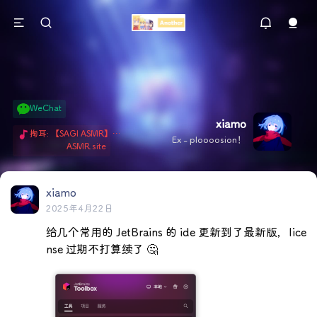
WeChat
xiamo
掏耳: 【SAGI ASMR】今天就由阿米娅给博士掏耳吧「耳勺x鹅毛棒x吹气」 Hi-Res无损助眠 + 单刷: ASMR 精选4.0｜ 陪伴天花板 ✦扶扶の温柔哄睡 ✦ 顶级道具和语气词的交融 ✦ 扶桑大红花、
Ex - ploooosion！
ASMR.site
xiamo
2025年4月22日
给几个常用的 JetBrains 的 ide 更新到了最新版，lice
nse 过期不打算续了 🤔