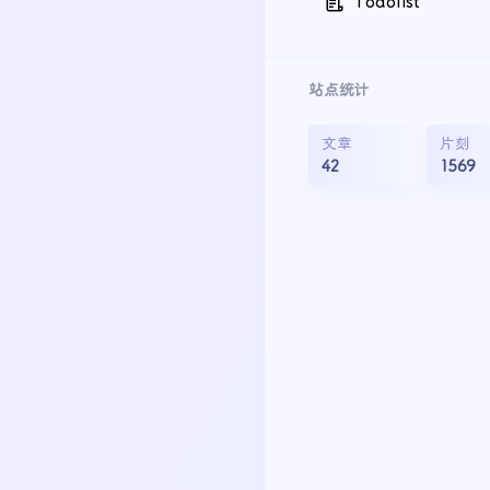
Todolist
站点统计
文章
片刻
42
1569