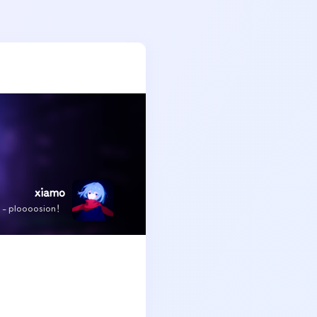
xiamo
x - ploooosion！