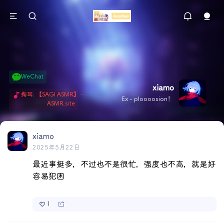
WeChat
xiamo
掏耳: 【SAGI ASMR】今天就由阿米娅给博士掏耳吧「耳勺x鹅毛棒x吹气」 Hi-Res无损助眠 + 单刷: ASMR 精选4.0｜ 陪伴天花板 ✦扶扶の温柔哄睡 ✦ 顶级道具和语气词的交融 ✦ 扶桑大红花、
Ex - ploooosion！
ASMR.site
xiamo
2025年5月22日
最近事挺多，不过也不是很忙，强度也不高，就是好
容易犯困
1