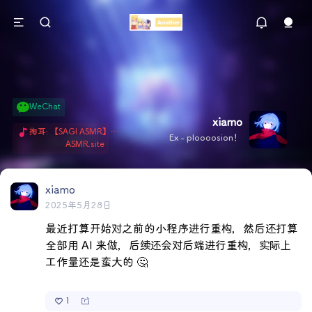
WeChat
xiamo
掏耳: 【SAGI ASMR】今天就由阿米娅给博士掏耳吧「耳勺x鹅毛棒x吹气」 Hi-Res无损助眠 + 单刷: ASMR 精选4.0｜ 陪伴天花板 ✦扶扶の温柔哄睡 ✦ 顶级道具和语气词的交融 ✦ 扶桑大红花、
Ex - ploooosion！
ASMR.site
xiamo
2025年5月28日
最近打算开始对之前的小程序进行重构，然后还打算
全部用 AI 来做，后续还会对后端进行重构，实际上
工作量还是蛮大的 🤔
1