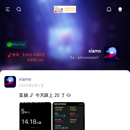
WeChat
xiamo
掏耳: 【SAGI ASMR】今天就由阿米娅给博士掏耳吧「耳勺x鹅毛棒x吹气」 Hi-Res无损助眠 + 单刷: ASMR 精选4.0｜ 陪伴天花板 ✦扶扶の温柔哄睡 ✦ 顶级道具和语气词的交融 ✦ 扶桑大红花、
Ex - ploooosion！
ASMR.site
xiamo
2025年6月1日
菜腿 🦵 今天踩上 20 了 🐶