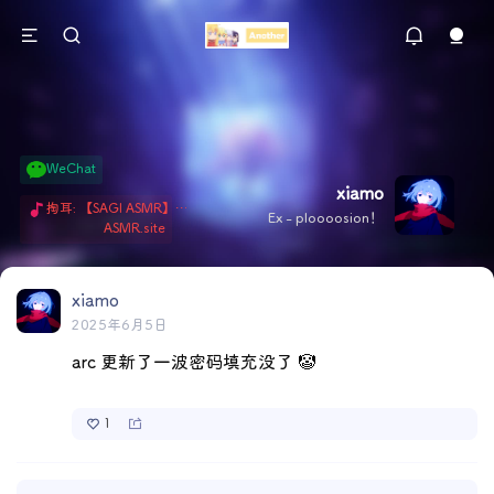
WeChat
xiamo
掏耳: 【SAGI ASMR】今天就由阿米娅给博士掏耳吧「耳勺x鹅毛棒x吹气」 Hi-Res无损助眠 + 单刷: ASMR 精选4.0｜ 陪伴天花板 ✦扶扶の温柔哄睡 ✦ 顶级道具和语气词的交融 ✦ 扶桑大红花、
Ex - ploooosion！
ASMR.site
xiamo
2025年6月5日
arc 更新了一波密码填充没了 🤡
1