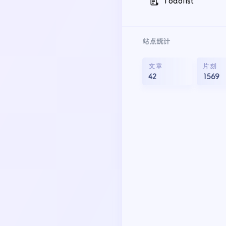
Todolist
站点统计
文章
片刻
42
1569