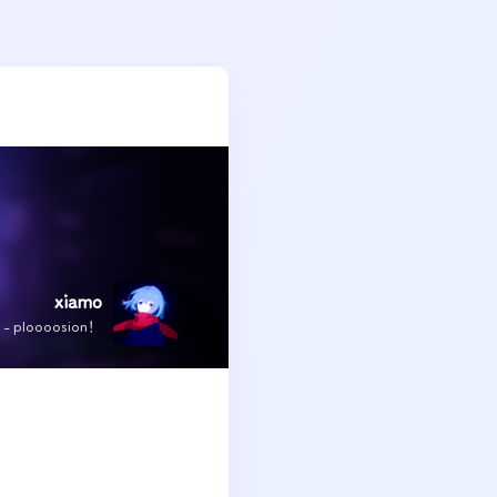
xiamo
x - ploooosion！