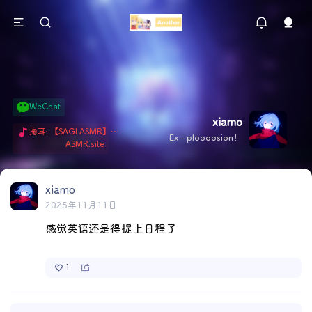
WeChat
xiamo
掏耳: 【SAGI ASMR】今天就由阿米娅给博士掏耳吧「耳勺x鹅毛棒x吹气」 Hi-Res无损助眠 + 单刷: ASMR 精选4.0｜ 陪伴天花板 ✦扶扶の温柔哄睡 ✦ 顶级道具和语气词的交融 ✦ 扶桑大红花、
Ex - ploooosion！
ASMR.site
xiamo
2025年11月11日
感觉英语还是得提上日程了 
1