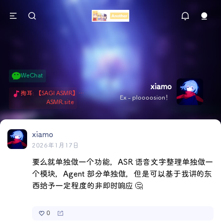
WeChat
xiamo
掏耳: 【SAGI ASMR】今天就由阿米娅给博士掏耳吧「耳勺x鹅毛棒x吹气」 Hi-Res无损助眠 + 单刷: ASMR 精选4.0｜ 陪伴天花板 ✦扶扶の温柔哄睡 ✦ 顶级道具和语气词的交融 ✦ 扶桑大红花、
Ex - ploooosion！
ASMR.site
xiamo
2026年1月17日
要么就单独做一个功能，ASR 语音文字整理单独做一
个模块，Agent 部分单独做，但是可以基于我讲的东
西给予一定程度的非即时响应 🤔
0