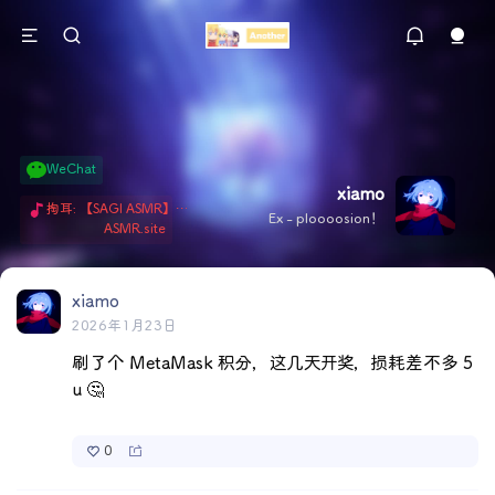
WeChat
xiamo
掏耳: 【SAGI ASMR】今天就由阿米娅给博士掏耳吧「耳勺x鹅毛棒x吹气」 Hi-Res无损助眠 + 单刷: ASMR 精选4.0｜ 陪伴天花板 ✦扶扶の温柔哄睡 ✦ 顶级道具和语气词的交融 ✦ 扶桑大红花、
Ex - ploooosion！
ASMR.site
xiamo
2026年1月23日
刷了个 MetaMask 积分，这几天开奖，损耗差不多 5
u 🤔
0