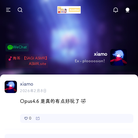
WeChat
xiamo
掏耳: 【SAGI ASMR】今天就由阿米娅给博士掏耳吧「耳勺x鹅毛棒x吹气」 Hi-Res无损助眠 + 单刷: ASMR 精选4.0｜ 陪伴天花板 ✦扶扶の温柔哄睡 ✦ 顶级道具和语气词的交融 ✦ 扶桑大红花、
Ex - ploooosion！
ASMR.site
xiamo
2026年2月8日
Opus4.6 是真的有点好玩了 🤣
0