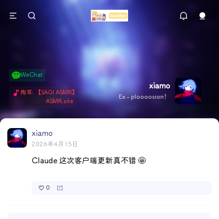
WeChat
xiamo
掏耳: 【SAGI ASMR】今天就由阿米娅给博士掏耳吧「耳勺x鹅毛棒x吹气」 Hi-Res无损助眠 + 单刷: ASMR 精选4.0｜ 陪伴天花板 ✦扶扶の温柔哄睡 ✦ 顶级道具和语气词的交融 ✦ 扶桑大红花、
Ex - ploooosion！
ASMR.site
xiamo
2026年4月15日
Claude 这次客户端更新真不错 🤩
0