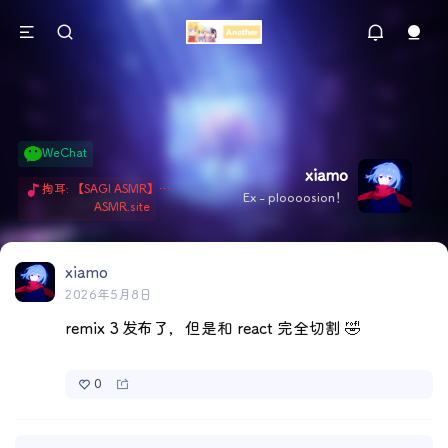
WeChat
xiamo
掏耳: 【SAGI ASMR】今天就由阿米娅给博士掏耳吧「耳勺x鹅毛棒x吹气」 Hi-Res无损助眠 + 单刷: ASMR 精选4.0｜ 陪伴天花板 ✦扶扶の温柔哄睡 ✦ 顶级道具和语气词的交融 ✦ 扶桑大红花、
Ex - ploooosion！
ASMR.site
xiamo
2026年5月8日
remix 3 发布了，但是和 react 完全切割 🤣
0