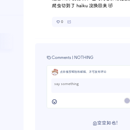
爬虫切到了 haiku 没换回来 🤣
0
Comments |
NOTHING
点击填写昵称和邮箱，方可发布评论
空空如也！