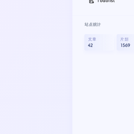
Todolist
站点统计
文章
片刻
42
1569