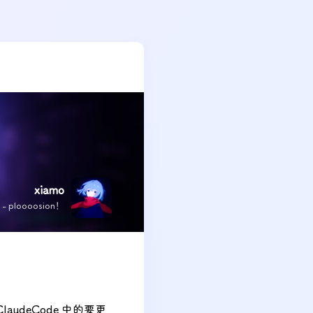
xiamo
x - ploooosion！
 ClaudeCode 中的要更