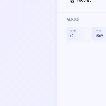
Todolist
站点统计
文章
片刻
42
1569