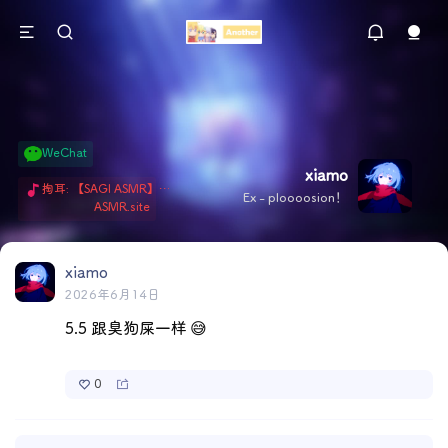
WeChat
xiamo
掏耳: 【SAGI ASMR】今天就由阿米娅给博士掏耳吧「耳勺x鹅毛棒x吹气」 Hi-Res无损助眠 + 单刷: ASMR 精选4.0｜ 陪伴天花板 ✦扶扶の温柔哄睡 ✦ 顶级道具和语气词的交融 ✦ 扶桑大红花、
Ex - ploooosion！
ASMR.site
xiamo
2026年6月14日
5.5 跟臭狗屎一样 😅
0