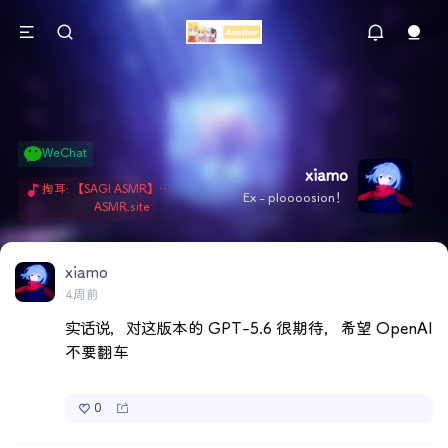
WeChat
xiamo
掏耳: 【SAGI ASMR】今天就由阿米娅给博士掏耳吧「耳勺x鹅毛棒x吹气」 Hi-Res无损助眠 + 单刷: ASMR 精选4.0｜ 陪伴天花板 ✦扶扶の温柔哄睡 ✦ 顶级道具和语气词的交融 ✦ 扶桑大红花、
Ex - ploooosion！
ASMR.site
xiamo
4周前
实话说，对这版本的 GPT-5.6 很期待，希望 OpenAI 
不要翻车
0