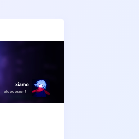
xiamo
x - ploooosion！