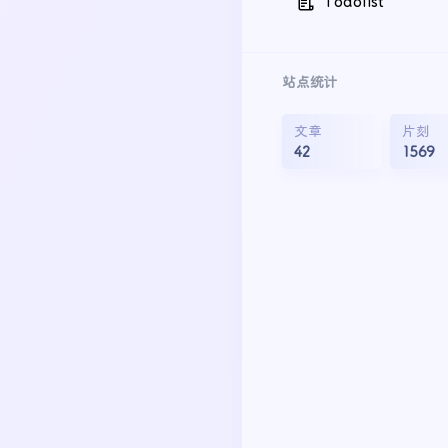
Todolist
站点统计
文章
片刻
42
1569