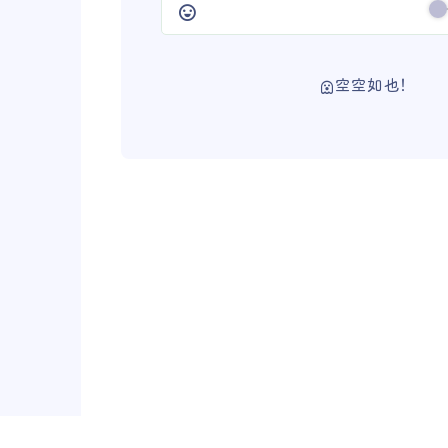
空空如也！
Borderline
やまだ豊
🍃 Forever Blog
ⓒ 萌I