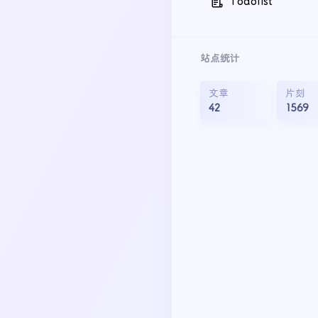
Todolist
站点统计
文章
片刻
42
1569