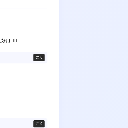
😶‍🌫️
0
0