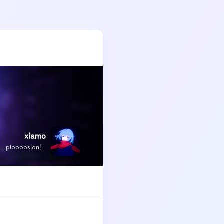
xiamo
x - ploooosion！