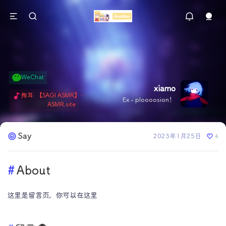
WeChat
xiamo
掏耳: 【SAGI ASMR】今天就由阿米娅给博士掏耳吧「耳勺x鹅毛棒x吹气」 Hi-Res无损助眠 + 单刷: ASMR 精选4.0｜ 陪伴天花板 ✦扶扶の温柔哄睡 ✦ 顶级道具和语气词的交融 ✦ 扶桑大红花、
Ex - ploooosion！
ASMR.site
Say
2023年1月25日
4
About
这里是留言页，你可以在这里