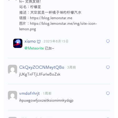
hi~ 交换友链！
站名：柠檬星
描述：天空就是一杯橘子味的柠檬汽水
链接：https://blog.lemonstar.me
图片：https://blog.lemonstar.me/img/site-icon-
lemon.png
xiamo
· 2025年8月15日
@Meteorite
已加~
CkQxyZOCNMeytQBo
· 3周前
jUKgTnFTjLIlFurlwBoZsk
vmdofrhrjt
· 1周前
ihpuwgowfjoxzeitksiomimnkydqjp