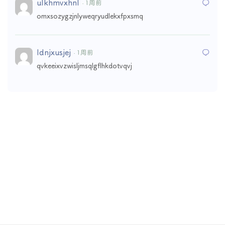
ulkhmvxhnl
· 1周前
omxsozygzjnlyweqryudlekxfpxsmq
ldnjxusjej
· 1周前
qvkeeixvzwisljmsqlgflhkdotvqvj