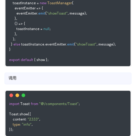
    toastInstance = 
new
ToastManager
(

eventEmitter
 =>
 {

        eventEmitter.
emit
(
"showToast"
, message);

      },

() =>
 {

        toastInstance = 
null
;

      },

    );

  } 
else
 toastInstance.
eventEmitter
.
emit
(
"showToast"
, message);

}

export
default
 { show };
调用
import
 Toast 
from
"@/components/Toast"
;

Toast.show({

    content: 
"2333"
,

type
: 
"info"
,

});