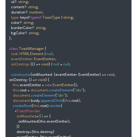
  id?: 
string
;

  content?: 
string
;

  duration?: 
number
;

type
: keyof 
typeof
ToastType
 | 
string
;

  color?: 
string
;

  borderColor?: 
string
;

  bgColor?: 
string
;

};

class
ToastManager
 {

root
: 
HTMLElement
 | 
null
;

eventEmitter
: 
EventEmitter
;

onDestroy
: (
() =>
void
) | 
null
 = 
null
;

constructor
(
onMounted: (eventEmitter: EventEmitter) => 
void
, 
onDestroy: () => 
void
) {

this
.
eventEmitter
 = 
new
EventEmitter
();

this
.
root
 = 
document
.
createElement
(
"div"
);

document
.
createElement
(
"div"
);

document
.
body
.
appendChild
(
this
.
root
);

createRoot
(
this
.
root
).
render
(

<
ToastProvider
onMounted
=
{()
 =>
 {

          onMounted(this.eventEmitter);

        }}

        destroy={this.destroy}
