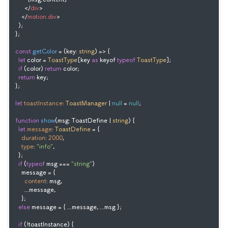
</
div
>
</
motion.div
>
  );

};

const
getColor
 = (
key: 
string
) => {

let
 color = 
ToastType
[key 
as
 keyof 
typeof
ToastType
];

if
 (color) 
return
 color;

return
 key;

};

let
toastInstance
: 
ToastManager
 | 
null
 = 
null
;

function
show
(
msg: ToastDefine | 
string
) {

let
message
: 
ToastDefine
 = {

duration
: 
2000
,

type
: 
"info"
,

  };

if
 (
typeof
 msg === 
"string"
)

    message = {

content
: msg,

      ...message,

    };

else
 message = { ...message, ...msg };

if
 (!toastInstance) {
