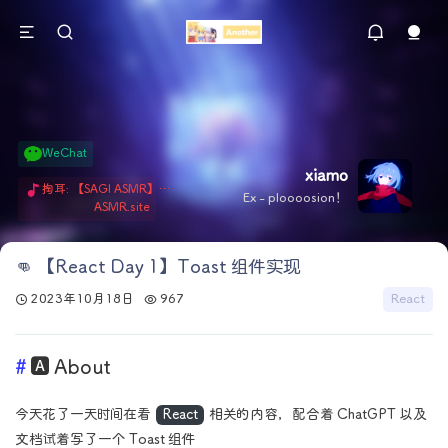
WeChat
xiamo
掏耳: 【SAGI ASMR】今天就由阿米娅给博士掏耳吧「耳勺x鹅毛棒x吹气」 Hi-Res无损助眠 + 单刷: ASMR 精选4.0｜ 陪伴天花板 ✦扶扶の温柔哄睡 ✦ 顶级道具和语气词的交融 ✦ 扶桑大红花、
Ex - ploooosion！
ASMR.site
👊 【React Day 1】Toast 组件实现
2023年10月18日
967
React
🅰️ About
今天花了一天时间在看
React
相关的内容，配合着 ChatGPT 以及
文档试着写了一个 Toast 组件