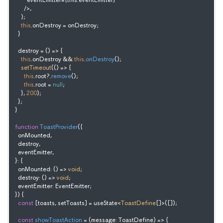
        eventEmitter={this.eventEmitter}

      />
,

    );

this
.
onDestroy
 = onDestroy;

  }

  destroy = 
() =>
 {

this
.
onDestroy
 && 
this
.
onDestroy
();

setTimeout
(
() =>
 {

this
.
root
?.
remove
();

this
.
root
 = 
null
;

    }, 
200
);

  };

}

function
ToastProvider
(
{

  onMounted,

  destroy,

  eventEmitter,

}: {

  onMounted: () => 
void
;

  destroy: () => 
void
;

  eventEmitter: EventEmitter;

}
) {

const
 [toasts, setToasts] = useState<
ToastDefine
[]>([]);

const
showToastAction
 = (
message: ToastDefine
) => {
