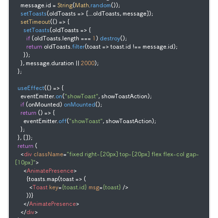
    message.
id
 = 
String
(
Math
.
random
());

setToasts
(
oldToasts
 =>
 [...oldToasts, message]);

setTimeout
(
() =>
 {

setToasts
(
oldToasts
 =>
 {

if
 (oldToasts.
length
 === 
1
) 
destroy
();

return
 oldToasts.
filter
(
toast
 =>
 toast.
id
 !== message.
id
);

      });

    }, message.
duration
 || 
2000
);

  };

useEffect
(
() =>
 {

    eventEmitter.
on
(
"showToast"
, showToastAction);

if
 (onMounted) 
onMounted
();

return
() =>
 {

      eventEmitter.
off
(
"showToast"
, showToastAction);

    };

  }, []);

return
 (

<
div
className
=
"fixed right-[20px] top-[20px] flex flex-col gap-
[10px]"
>
<
AnimatePresence
>
        {toasts.map(toast => (

<
Toast
key
=
{toast.id}
msg
=
{toast}
 />
        ))}

</
AnimatePresence
>
</
div
>