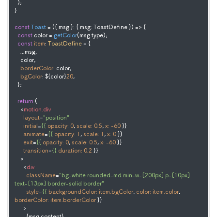
  );

}

const
Toast
 = (
{ msg }: { msg: ToastDefine }
) => {

const
 color = 
getColor
(msg.
type
);

const
item
: 
ToastDefine
 = {

    ...msg,

    color,

borderColor
: color,

bgColor
: ${color}
20
,

  };

return
 (

<
motion.div
layout
=
"position"
initial
=
{{
opacity:
0
, 
scale:
0.5
, 
x:
-60
 }}

animate
=
{{
opacity:
1
, 
scale:
1
, 
x:
0
 }}

exit
=
{{
opacity:
0
, 
scale:
0.5
, 
x:
-60
 }}

transition
=
{{
duration:
0.2
 }}

    >
<
div
className
=
"bg-white rounded-md min-w-[200px] p-[10px] 
text-[13px] border-solid border"
style
=
{{
backgroundColor:
item.bgColor
, 
color:
item.color
, 
borderColor:
item.borderColor
 }}

      >
        {msg.content}
