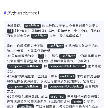
关于 useEffect
也就是说，
useEffect
的执行取决于第二个参数对吗？如果为
[]
则只会在挂载和卸载时执行，假如给定一个可变值，那么值
的变化就会导致
useEffect
执行，是这样理解吗？
是的，你理解得完全正确。
useEffect
的执行确实取决于它的
第二个参数，也就是依赖数组。
•如果依赖数组为空（
[]
），那么
useEffect
中的副作用函数
只会在组件首次渲染（挂载）后和卸载前执行。它等效于
componentDidMount
和
componentWillUnmount
生命周期
方法。
•如果依赖数组包含一些变量，那么
useEffect
中的副作用函数
将在组件首次渲染后，以及任何依赖项改变时执行。它等效于
componentDidMount
和
componentDidUpdate
生命周期
方法。
•如果不提供依赖数组，那么
useEffect
中的副作用函数将在组
件首次渲染后和每次更新后（无论何时调用
render
）执行。
所以，
useEffect
可以根据需要，模拟类组件中的各种生命周