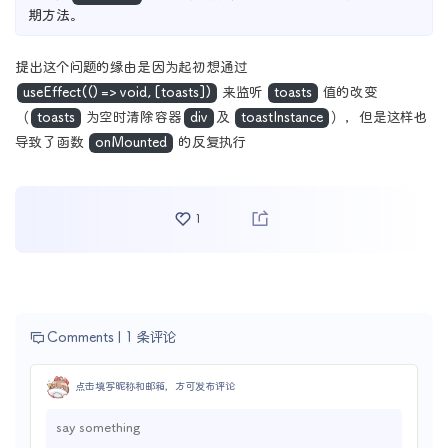
期方法。
提出这个问题的缘由是因为起初想通过
useEffect(() => void, [toasts])
来监听
toasts
值的改变
（
toasts
为空时清除容器
div
及
toastInstance
），但是这样也
导致了函数
onMounted
的反复执行
1
Comments |
1 条评论
点击填写昵称和邮箱，方可发布评论