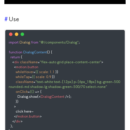
Use
import
Dialog
from
"@/components/Dialog"
;

function
DialogContent
(
) {

return
 (

<
div
className
=
"flex-auto grid place-content-center"
>
<
motion.button
whileHover
=
{{
scale:
1.1
 }}

whileTap
=
{{
scale:
0.9
 }}

className
=
"text-white text-[12px] p-[6px_18px] bg-green-500 
rounded-md shadow-lg shadow-green-500/70 select-none"
onClick
=
{()
 =>
 {

          Dialog.show(
<
DialogContent
 />
);

        }}

      >

        click here~

</
motion.button
>
</
div
>
  );
