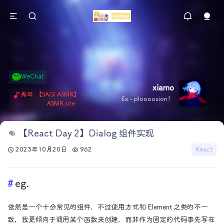
WeChat
xiamo
掏耳: 【SAGI ASMR】今天就由阿米娅给博士掏耳吧「耳勺x鹅毛棒x吹气」 Hi-Res无损助眠 + 单刷: ASMR 精选4.0｜ 陪伴天花板 ✦扶扶の温柔哄睡 ✦ 顶级道具和语气词的交融 ✦ 扶桑大红花、
Ex - ploooosion！
ASMR.site
👊 【React Day 2】Dialog 组件实现
2023年10月20日
962
React
eg.
依然是一个十分常见的组件，不过使用方式和 Element 之类的不一
致，我更倾向于调用某个函数来创建，而非作为固定的代码事先写在