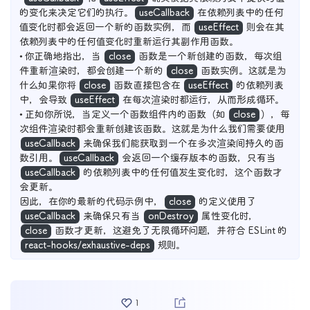
的变化来决定它们的执行。
useCallback
在依赖列表中的任何
值变化时都会返回一个新的函数实例，而
useEffect
则会在其
依赖列表中的任何值变化时重新运行其副作用函数。
• 你正确地指出，当
close
函数是一个新创建的函数，每次组
件重新渲染时，都会创建一个新的
close
函数实例。这就是为
什么如果你将
close
函数直接包含在
useEffect
的依赖列表
中，会导致
useEffect
在每次渲染时都运行，从而形成循环。
• 正如你所说，当定义一个函数组件内的函数（如
close
），每
次组件渲染时都会重新创建该函数。这就是为什么我们需要使用
useCallback
来确保我们能获取到一个在多次渲染间持久的函
数引用。
useCallback
会返回一个缓存版本的函数，只有当
useCallback
的依赖列表中的任何值发生变化时，这个函数才
会更新。
因此，在你的最新的代码示例中，
close
的定义使用了
useCallback
来确保只有当
onDestroy
属性变化时，
close
函数才更新，这避免了无限循环问题，并符合 ESLint 的
react-hooks/exhaustive-deps
规则。
1