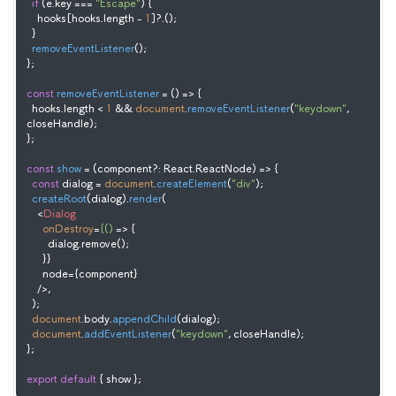
if
 (e.
key
 === 
"Escape"
) {

    hooks[hooks.
length
 - 
1
]?.();

  }

removeEventListener
();

};

const
removeEventListener
 = (
) => {

  hooks.
length
 < 
1
 && 
document
.
removeEventListener
(
"keydown"
, 
closeHandle);

};

const
show
 = (
component?: React.ReactNode
) => {

const
 dialog = 
document
.
createElement
(
"div"
);

createRoot
(dialog).
render
(

<
Dialog
onDestroy
=
{()
 =>
 {

        dialog.remove();

      }}

      node={component}

    />
,

  );

document
.
body
.
appendChild
(dialog);

document
.
addEventListener
(
"keydown"
, closeHandle);

};

export
default
 { show };