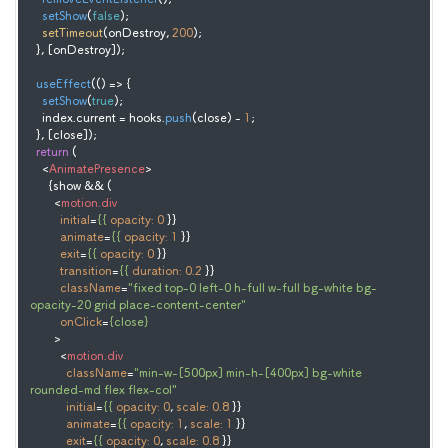
setShow
(
false
);

setTimeout
(onDestroy, 
200
);

  }, [onDestroy]);

useEffect
(
() =>
 {

setShow
(
true
);

    index.
current
 = hooks.
push
(close) - 
1
;

  }, [close]);

return
 (

<
AnimatePresence
>
      {show && (

<
motion.div
initial
=
{{
opacity:
0
 }}

animate
=
{{
opacity:
1
 }}

exit
=
{{
opacity:
0
 }}

transition
=
{{
duration:
0.2
 }}

className
=
"fixed top-0 left-0 h-full w-full bg-white bg-
opacity-20 grid place-content-center"
onClick
=
{close}
        >
<
motion.div
className
=
"min-w-[500px] min-h-[400px] bg-white 
rounded-md flex flex-col"
initial
=
{{
opacity:
0
, 
scale:
0.8
 }}

animate
=
{{
opacity:
1
, 
scale:
1
 }}

exit
=
{{
opacity:
0
, 
scale:
0.8
 }}
