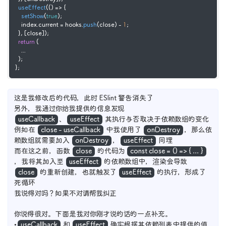
useEffect
(
() =>
 {

setShow
(
true
);

    index.
current
 = hooks.
push
(close) - 
1
;

  }, [close]);

return
 (

    ...

  );

};
这是我修改后的代码，此时 ESlint 警告消失了
另外，我通过你给我提供的信息发现
useCallback
、
useEffect
其执行与否取决于依赖数组的变化
例如在
close - useCallback
中我使用了
onDestroy
，那么依
赖数组就需要加入
onDestroy
，
useEffect
同理
而在这之前，函数
close
的代码为
const close = () => { ... }
，我将其加入至
useEffect
的依赖数组中，渲染会导致
close
的重新创建，也就触发了
useEffect
的执行，形成了
死循环
我说得对吗？如果不对请帮我纠正
你说得很对。下面是我对你刚才说的话的一点补充。
•
useCallback
和
useEffect
确实根据其依赖列表中提供的值