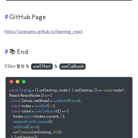
GitHub Page
https://acexiamo.github.io/learning_react
📚 End
ESlint 警告 &
useEffect
&
useCallback
const
Dialog
 = (
{ onDestroy, node }: { onDestroy: () => 
void
; node?: 
React.ReactNode }
) => {

const
 [show, setShow] = 
useState
(
false
);

const
 index = 
useRef
(-
1
);

const
 close = 
useCallback
(
() =>
 {

    hooks.
splice
(index.
current
, 
1
);

removeEventListener
();

setShow
(
false
);

setTimeout
(onDestroy, 
200
);

  }, [onDestroy]);
