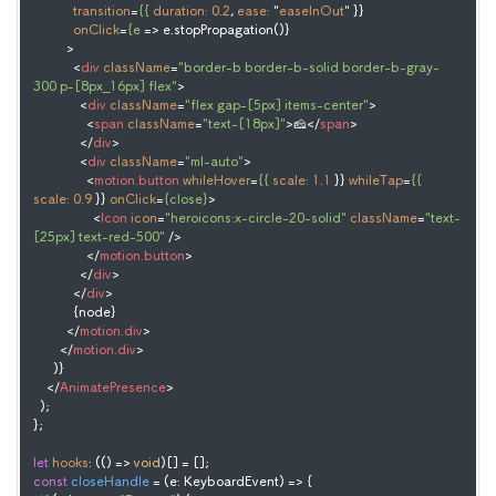
transition
=
{{
duration:
0.2
, 
ease:
 "
easeInOut
" }}

onClick
=
{e
 =>
 e.stopPropagation()}

          >

<
div
className
=
"border-b border-b-solid border-b-gray-
300 p-[8px_16px] flex"
>
<
div
className
=
"flex gap-[5px] items-center"
>
<
span
className
=
"text-[18px]"
>
🧀
</
span
>
</
div
>
<
div
className
=
"ml-auto"
>
<
motion.button
whileHover
=
{{
scale:
1.1
 }} 
whileTap
=
{{
scale:
0.9
 }} 
onClick
=
{close}
>
<
Icon
icon
=
"heroicons:x-circle-20-solid"
className
=
"text-
[25px] text-red-500"
 />
</
motion.button
>
</
div
>
</
div
>
            {node}

</
motion.div
>
</
motion.div
>
      )}

</
AnimatePresence
>
  );

};

let
hooks
: (
() =>
void
const
closeHandle
 = (
e: KeyboardEvent
) => {
