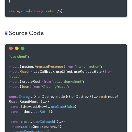
}

Dialog
.
show
(
<
DialogContent
 />
);
Source Code
"use client"
;

import
 { motion, 
AnimatePresence
 } 
from
"framer-motion"
import
React
, { useCallback, useEffect, useRef, useState } 
from
"react"
import
 { createRoot } 
from
"react-dom/client"
import
 { 
Icon
 } 
from
"@iconify/react"
;

const
Dialog
 = (
{ onDestroy, node }: { onDestroy: () => 
void
; node?: 
React.ReactNode }
) => {

const
 [show, setShow] = 
useState
(
false
);

const
 index = 
useRef
(-
1
);

const
 close = 
useCallback
(
() =>
 {

    hooks.
splice
(index.
current
, 
1
);

removeEventListener
();
