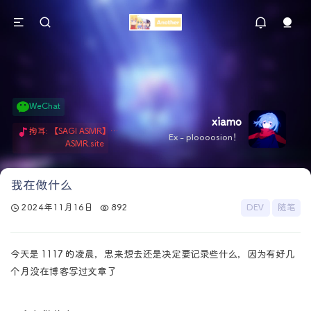
WeChat
xiamo
掏耳: 【SAGI ASMR】今天就由阿米娅给博士掏耳吧「耳勺x鹅毛棒x吹气」 Hi-Res无损助眠 + 单刷: ASMR 精选4.0｜ 陪伴天花板 ✦扶扶の温柔哄睡 ✦ 顶级道具和语气词的交融 ✦ 扶桑大红花、
Ex - ploooosion！
ASMR.site
我在做什么
2024年11月16日
892
DEV
随笔
今天是 1117 的凌晨，思来想去还是决定要记录些什么，因为有好几
个月没在博客写过文章了