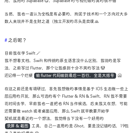
用，我用的 Supabase 😋，Supabase 的可视化做的真的很不错
当然，我也一直认为全栈是有必要的，拘泥于技术和一个方向对大多
数人来说并不是生财之道（独立开发的尽头是卖课 🙏
之后呢？
目前我在学 Swift 🪄
我不想看文档，Swift 和传统的原生语言没什么区别，我说的是写
法，之前写过 Flutter，那个让我感到十分不爽的写法 🤡
还记得一个烂梗
偷 flutter 代码偷到最后一百行，全是大括号
🥶
在这之前还是有调研过，首先我想做的事情是基于 IOS 生态做一些上
层应用的开发，那么可选的有个 Flutter & RN & Swift，RN 我不需要
花时间去学，早前我也一直把也 RN 当作候选，后来我又在想，可能
还需要做 watch 或者桌面应用，那么 Swift 就早晚要开始学
契机就是最近的一个想法，我觉得当下没有一个好用的
录屏 & 截图
工具，自己一直用的是 iShot，要是没记错的话，19包