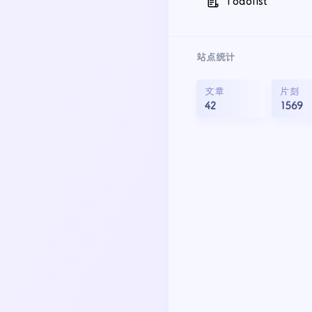
Todolist
站点统计
文章
片刻
42
1569