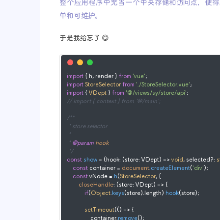
整个应用程序中充当一个中央存储和访问点，使得
单和可维护。
于是我给忘了 😋
import
 { h, render } 
from
'vue'
import
StoreSelector
from
'./StoreSelector.vue'
import
 { 
VDept
 } 
from
'@/views/sy/store/api'
// import { context } from '@/main';
/**

 * store selector

 * 

 * 
@param
hook
 */
const
show
 = (
hook: (store: VDept) => 
void
, selected?: 
s
const
 container = 
document
.
createElement
(
'div'
);

const
 vNode = 
h
(
StoreSelector
, {

closeHandle
: 
(
store: VDept
) =>
 {

if
(
Object
.
keys
(store).
length
) 
hook
(store);

setTimeout
(
() =>
 {

                container.
remove
();
