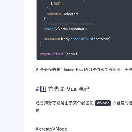
            }, 
500
);

        },

selected
: selected

    });

// vNode.appContext = context;
render
(vNode, container);

document
.
body
.
appendChild
(container);

};

export
default
 { show };
但是奇怪的是 ElementPlus 的组件依然能够使用，
1️⃣ 首先是 Vue 源码
起初猜想可能是由于某个配置使
VNode
在创建时
值
createVNode