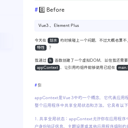
0️⃣ Before
Vue3 、Element Plus
今天在
划水
的时候碰上一个问题，不过大概也算不
特性
？
我通过
h
函数创建了一个虚拟DOM，以往我还需
appContext
，让引用的组件能够使用已经在
main.
引
appContext是Vue 3中的一个概念，它代表
整个应用程序中共享全局状态和方法。它具有以
1. 共享全局状态：appContext允许你在应用
户身份验证信息、主题设置或其他应用程序级别的