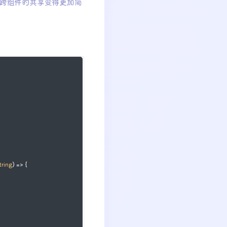
跨组件的共享变得更加简
tring
) => {
