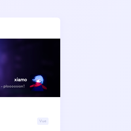
xiamo
x - ploooosion！
Vue