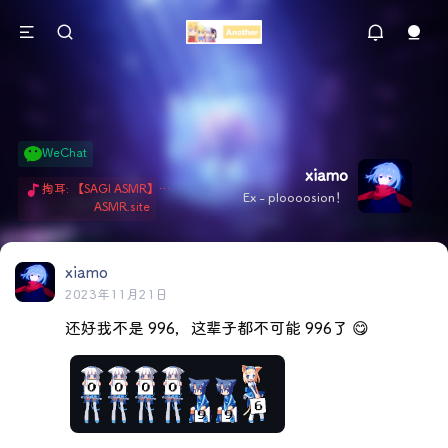
WeChat
xiamo
掏耳: 【SAGI ASMR】今天就由阿米娅给博士掏耳吧「耳勺x鹅毛棒x吹气」 Hi-Res无损助眠 + 单刷: ASMR 精选4.0｜ 陪伴天花板 ✦扶扶の温柔哄睡 ✦ 顶级道具和语气词的交融 ✦ 扶桑大红花、
Ex - ploooosion！
ASMR.site
xiamo
2023年11月21日
还好我不是 996，这辈子都不可能 996了 😋