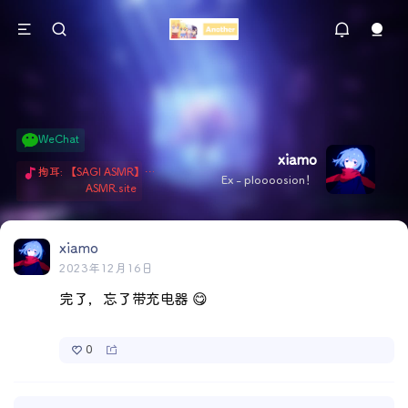
WeChat
xiamo
掏耳: 【SAGI ASMR】今天就由阿米娅给博士掏耳吧「耳勺x鹅毛棒x吹气」 Hi-Res无损助眠 + 单刷: ASMR 精选4.0｜ 陪伴天花板 ✦扶扶の温柔哄睡 ✦ 顶级道具和语气词的交融 ✦ 扶桑大红花、
Ex - ploooosion！
ASMR.site
xiamo
2023年12月16日
完了，忘了带充电器 😋
0