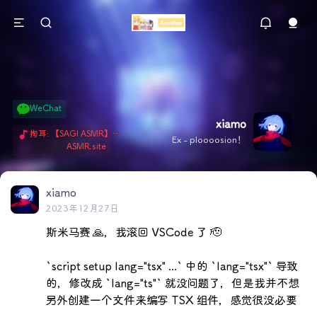
WeChat
xiamo
掏耳: 【SAGI ASMR】今天就由阿米娅给博士掏耳吧「耳勺x鹅毛棒x吹气」 Hi-Res无损助眠 + 单刷: ASMR 精选4.0｜ 陪伴天花板 ✦扶扶の温柔哄睡 ✦ 顶级道具和语气词的交融 ✦ 扶桑大红花、
Ex - ploooosion！
ASMR.site
xiamo
2023年12月27日
斯米马赛 🙏，我滚回 VSCode 了 🫡

`script setup lang="tsx" ...` 中的 `lang="tsx"` 导致
的，修改成 `lang="ts"` 就没问题了，但是我并不想
另外创建一个文件来编写 TSX 组件，感觉很没必要