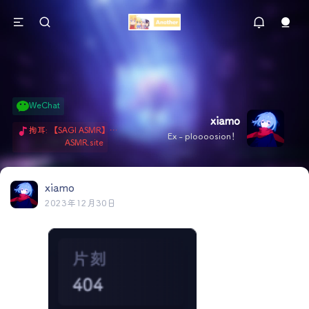
WeChat
xiamo
掏耳: 【SAGI ASMR】今天就由阿米娅给博士掏耳吧「耳勺x鹅毛棒x吹气」 Hi-Res无损助眠 + 单刷: ASMR 精选4.0｜ 陪伴天花板 ✦扶扶の温柔哄睡 ✦ 顶级道具和语气词的交融 ✦ 扶桑大红花、
Ex - ploooosion！
ASMR.site
xiamo
2023年12月30日