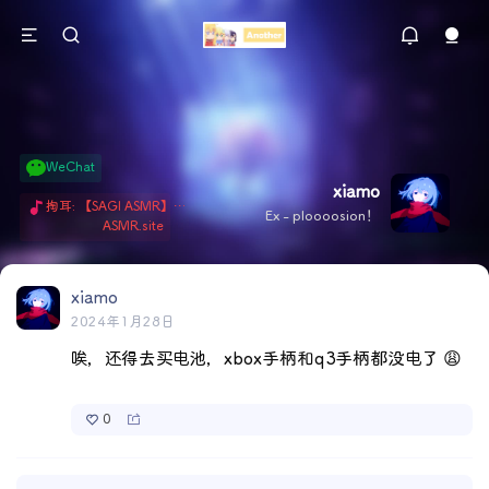
WeChat
xiamo
掏耳: 【SAGI ASMR】今天就由阿米娅给博士掏耳吧「耳勺x鹅毛棒x吹气」 Hi-Res无损助眠 + 单刷: ASMR 精选4.0｜ 陪伴天花板 ✦扶扶の温柔哄睡 ✦ 顶级道具和语气词的交融 ✦ 扶桑大红花、
Ex - ploooosion！
ASMR.site
xiamo
2024年1月28日
唉，还得去买电池，xbox手柄和q3手柄都没电了 😩
0