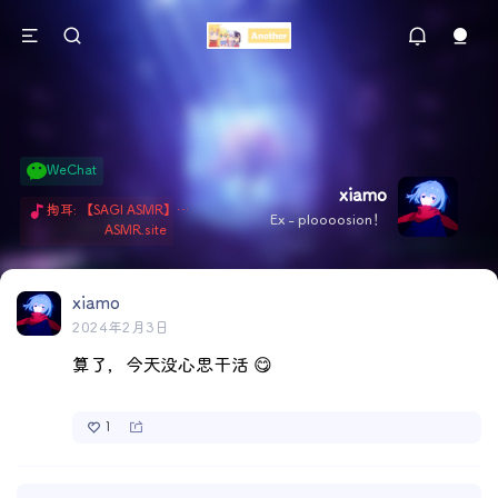
WeChat
xiamo
掏耳: 【SAGI ASMR】今天就由阿米娅给博士掏耳吧「耳勺x鹅毛棒x吹气」 Hi-Res无损助眠 + 单刷: ASMR 精选4.0｜ 陪伴天花板 ✦扶扶の温柔哄睡 ✦ 顶级道具和语气词的交融 ✦ 扶桑大红花、
Ex - ploooosion！
ASMR.site
xiamo
2024年2月3日
算了，今天没心思干活 😋
1