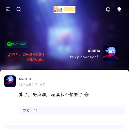
WeChat
xiamo
掏耳: 【SAGI ASMR】今天就由阿米娅给博士掏耳吧「耳勺x鹅毛棒x吹气」 Hi-Res无损助眠 + 单刷: ASMR 精选4.0｜ 陪伴天花板 ✦扶扶の温柔哄睡 ✦ 顶级道具和语气词的交融 ✦ 扶桑大红花、
Ex - ploooosion！
ASMR.site
xiamo
2024年2月19日
算了，好麻烦，港澳都不想去了 😅
0