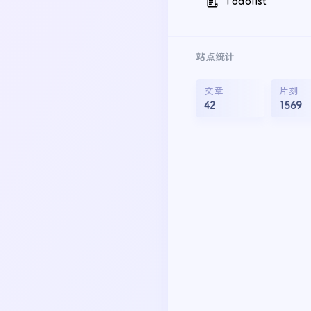
Todolist
站点统计
文章
片刻
42
1569