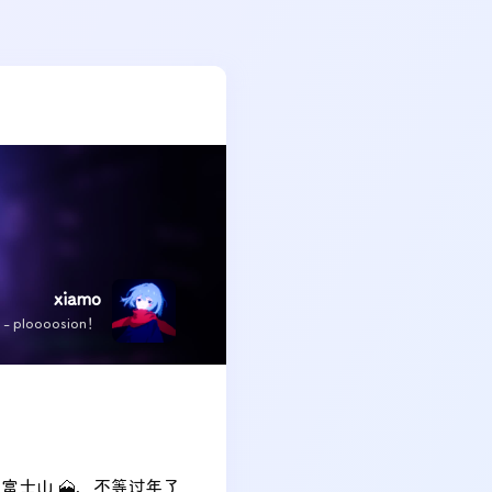
xiamo
x - ploooosion！
士山 🗻，不等过年了 