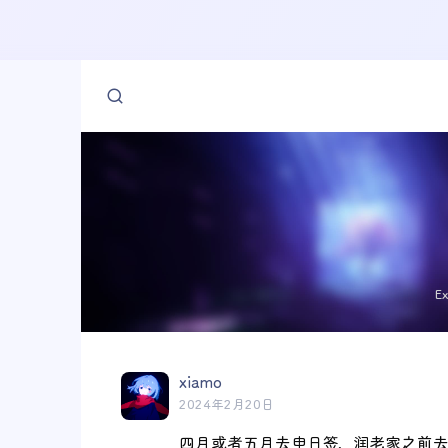
E
xiamo
2024年2月20日
四月或者五月去申日签，润老家之前去富