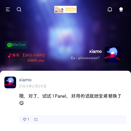
WeChat
xiamo
掏耳: 【SAGI ASMR】今天就由阿米娅给博士掏耳吧「耳勺x鹅毛棒x吹气」 Hi-Res无损助眠 + 单刷: ASMR 精选4.0｜ 陪伴天花板 ✦扶扶の温柔哄睡 ✦ 顶级道具和语气词的交融 ✦ 扶桑大红花、
Ex - ploooosion！
ASMR.site
xiamo
2024年2月20日
噢，对了，试试 1Panel，好用的话就给宝塔替换了 
😋
1