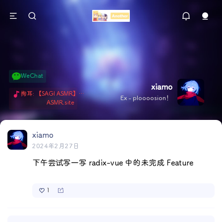
WeChat
xiamo
掏耳: 【SAGI ASMR】今天就由阿米娅给博士掏耳吧「耳勺x鹅毛棒x吹气」 Hi-Res无损助眠 + 单刷: ASMR 精选4.0｜ 陪伴天花板 ✦扶扶の温柔哄睡 ✦ 顶级道具和语气词的交融 ✦ 扶桑大红花、
Ex - ploooosion！
ASMR.site
xiamo
2024年2月27日
下午尝试写一写 radix-vue 中的未完成 Feature
1