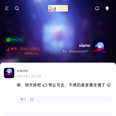
WeChat
xiamo
掏耳: 【SAGI ASMR】今天就由阿米娅给博士掏耳吧「耳勺x鹅毛棒x吹气」 Hi-Res无损助眠 + 单刷: ASMR 精选4.0｜ 陪伴天花板 ✦扶扶の温柔哄睡 ✦ 顶级道具和语气词的交融 ✦ 扶桑大红花、
Ex - ploooosion！
ASMR.site
xiamo
2024年2月28日
唉，明天得把 q3 带公司去，不然扔家里要生锈了 😤
1