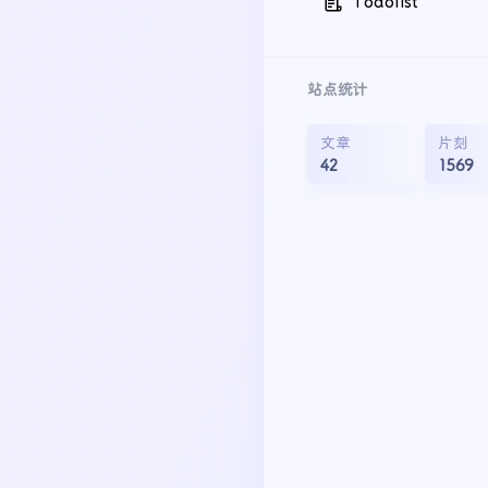
Todolist
站点统计
文章
片刻
42
1569