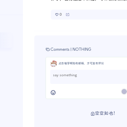
0
Comments |
NOTHING
点击填写昵称和邮箱，方可发布评论
空空如也！