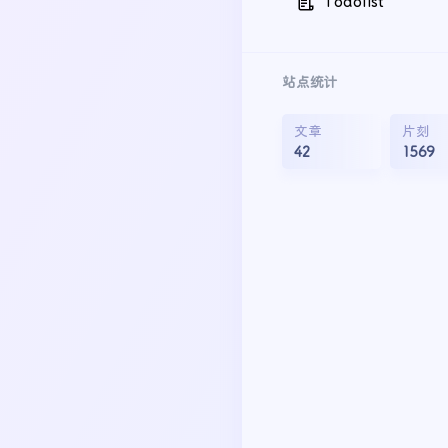
Todolist
站点统计
文章
片刻
42
1569