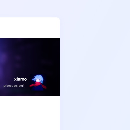
xiamo
x - ploooosion！