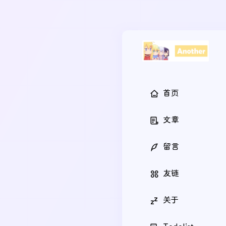
首页
文章
留言
友链
关于